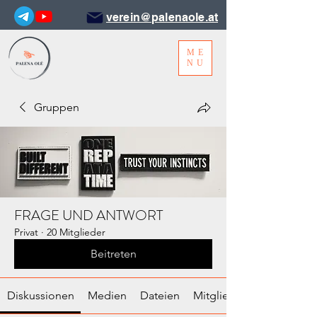
verein@palenaole.at
ME
NU
Gruppen
FRAGE UND ANTWORT
Privat
·
20 Mitglieder
Beitreten
Diskussionen
Medien
Dateien
Mitglieder