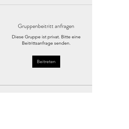
Gruppenbeitritt anfragen
Diese Gruppe ist privat. Bitte eine
Beitrittsanfrage senden.
Beitreten
Info
Willkommen in der Gruppe! Hier
kannst du dich mit anderen
Mitgliedern vernetzen, Updates
erhalten und Fotos teilen.